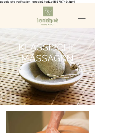
google-site-verification: google14ed1c4f637b746f.html
KLASSISCHE
MASSAGEN